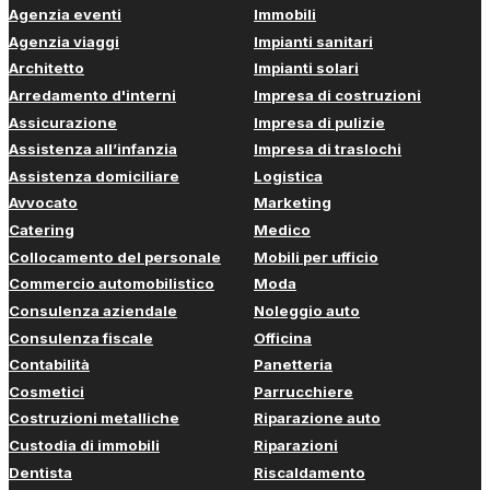
Agenzia eventi
Immobili
Agenzia viaggi
Impianti sanitari
Architetto
Impianti solari
Arredamento d'interni
Impresa di costruzioni
Assicurazione
Impresa di pulizie
Assistenza all’infanzia
Impresa di traslochi
Assistenza domiciliare
Logistica
Avvocato
Marketing
Catering
Medico
Collocamento del personale
Mobili per ufficio
Commercio automobilistico
Moda
Consulenza aziendale
Noleggio auto
Consulenza fiscale
Officina
Contabilità
Panetteria
Cosmetici
Parrucchiere
Costruzioni metalliche
Riparazione auto
Custodia di immobili
Riparazioni
Dentista
Riscaldamento