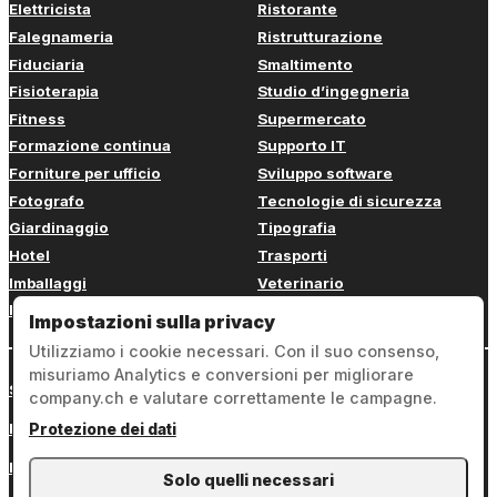
Elettricista
Ristorante
Falegnameria
Ristrutturazione
Fiduciaria
Smaltimento
Fisioterapia
Studio d’ingegneria
Fitness
Supermercato
Formazione continua
Supporto IT
Forniture per ufficio
Sviluppo software
Fotografo
Tecnologie di sicurezza
Giardinaggio
Tipografia
Hotel
Trasporti
Imballaggi
Veterinario
Imbianchino
Web design
Impostazioni sulla privacy
Utilizziamo i cookie necessari. Con il suo consenso,
misuriamo Analytics e conversioni per migliorare
Sign in
company.ch e valutare correttamente le campagne.
Note legali
Protezione dei dati
Protezione dei dati
Solo quelli necessari