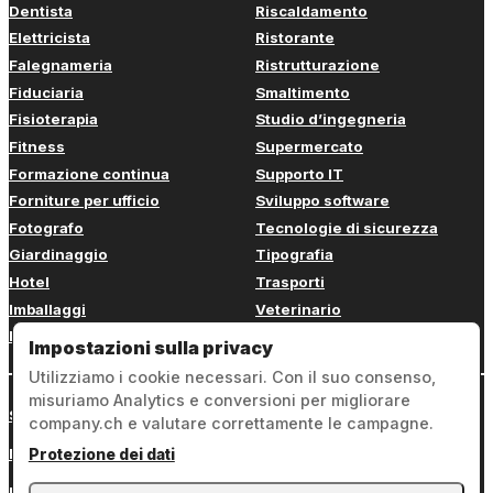
Dentista
Riscaldamento
Elettricista
Ristorante
Falegnameria
Ristrutturazione
Fiduciaria
Smaltimento
Fisioterapia
Studio d’ingegneria
Fitness
Supermercato
Formazione continua
Supporto IT
Forniture per ufficio
Sviluppo software
Fotografo
Tecnologie di sicurezza
Giardinaggio
Tipografia
Hotel
Trasporti
Imballaggi
Veterinario
Imbianchino
Web design
Impostazioni sulla privacy
Utilizziamo i cookie necessari. Con il suo consenso,
misuriamo Analytics e conversioni per migliorare
Sign in
company.ch e valutare correttamente le campagne.
Note legali
Protezione dei dati
Protezione dei dati