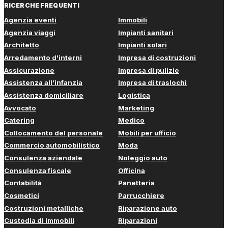
RICERCHE FREQUENTI
Agenzia eventi
Immobili
Agenzia viaggi
Impianti sanitari
Architetto
Impianti solari
Arredamento d'interni
Impresa di costruzioni
Assicurazione
Impresa di pulizie
Assistenza all’infanzia
Impresa di traslochi
Assistenza domiciliare
Logistica
Avvocato
Marketing
Catering
Medico
Collocamento del personale
Mobili per ufficio
Commercio automobilistico
Moda
Consulenza aziendale
Noleggio auto
Consulenza fiscale
Officina
Contabilità
Panetteria
Cosmetici
Parrucchiere
Costruzioni metalliche
Riparazione auto
Custodia di immobili
Riparazioni