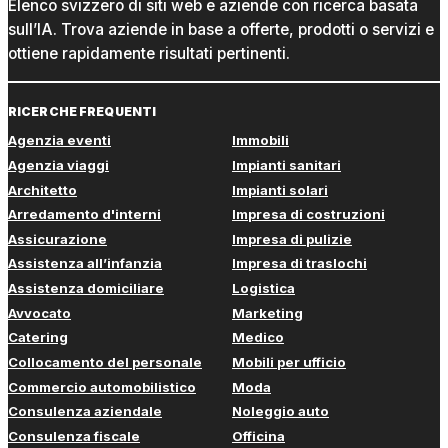
Elenco svizzero di siti web e aziende con ricerca basata
sull’IA. Trova aziende in base a offerte, prodotti o servizi e
ottiene rapidamente risultati pertinenti.
RICERCHE FREQUENTI
Agenzia eventi
Immobili
Agenzia viaggi
Impianti sanitari
Architetto
Impianti solari
Arredamento d'interni
Impresa di costruzioni
Assicurazione
Impresa di pulizie
Assistenza all’infanzia
Impresa di traslochi
Assistenza domiciliare
Logistica
Avvocato
Marketing
Catering
Medico
Collocamento del personale
Mobili per ufficio
Commercio automobilistico
Moda
Consulenza aziendale
Noleggio auto
Consulenza fiscale
Officina