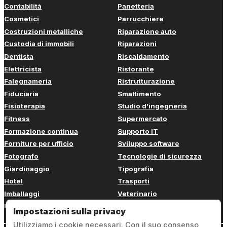
Contabilità
Panetteria
Cosmetici
Parrucchiere
Costruzioni metalliche
Riparazione auto
Custodia di immobili
Riparazioni
Dentista
Riscaldamento
Elettricista
Ristorante
Falegnameria
Ristrutturazione
Fiduciaria
Smaltimento
Fisioterapia
Studio d’ingegneria
Fitness
Supermercato
Formazione continua
Supporto IT
Forniture per ufficio
Sviluppo software
Fotografo
Tecnologie di sicurezza
Giardinaggio
Tipografia
Hotel
Trasporti
Imballaggi
Veterinario
Imbianchino
Web design
Impostazioni sulla privacy
Utilizziamo i cookie necessari. Con il suo consenso,