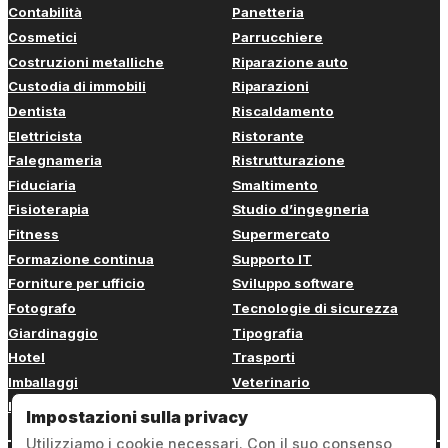
Contabilità
Panetteria
Cosmetici
Parrucchiere
Costruzioni metalliche
Riparazione auto
Custodia di immobili
Riparazioni
Dentista
Riscaldamento
Elettricista
Ristorante
Falegnameria
Ristrutturazione
Fiduciaria
Smaltimento
Fisioterapia
Studio d’ingegneria
Fitness
Supermercato
Formazione continua
Supporto IT
Forniture per ufficio
Sviluppo software
Fotografo
Tecnologie di sicurezza
Giardinaggio
Tipografia
Hotel
Trasporti
Imballaggi
Veterinario
Imbianchino
Web design
Impostazioni sulla privacy
Utilizziamo i cookie necessari. Con il suo consenso,