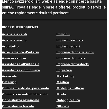
Elenco svizzero di siti web e aziende con ricerca basata
sull’IA. Trova aziende in base a offerte, prodotti o servizi e
ottiene rapidamente risultati pertinenti.
RICERCHE FREQUENTI
Agenzia eventi
Immobili
Agenzia viaggi
Impianti sanitari
Architetto
Impianti solari
Arredamento d'interni
Impresa di costruzioni
Assicurazione
Impresa di pulizie
Assistenza all’infanzia
Impresa di traslochi
Assistenza domiciliare
Logistica
Avvocato
Marketing
Catering
Medico
Collocamento del personale
Mobili per ufficio
Commercio automobilistico
Moda
Consulenza aziendale
Noleggio auto
Consulenza fiscale
Officina