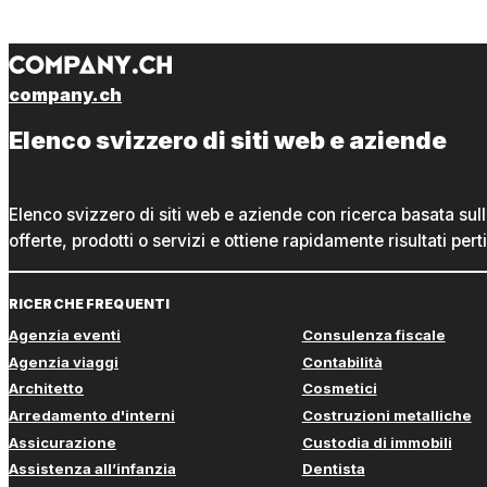
company.ch
Elenco svizzero di siti web e aziende
Elenco svizzero di siti web e aziende con ricerca basata sul
offerte, prodotti o servizi e ottiene rapidamente risultati perti
RICERCHE FREQUENTI
Agenzia eventi
Consulenza fiscale
Agenzia viaggi
Contabilità
Architetto
Cosmetici
Arredamento d'interni
Costruzioni metalliche
Assicurazione
Custodia di immobili
Assistenza all’infanzia
Dentista