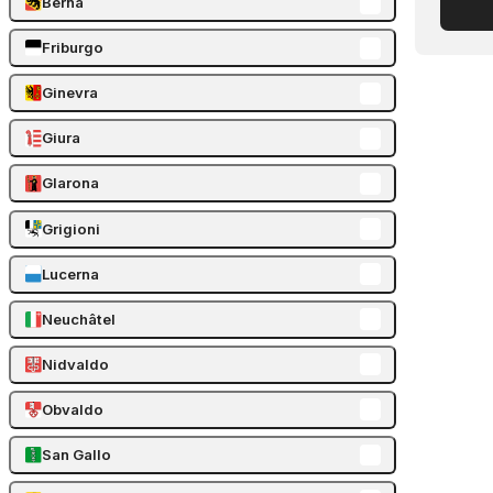
Berna
Friburgo
Ginevra
Giura
Glarona
Grigioni
Lucerna
Neuchâtel
Nidvaldo
Obvaldo
San Gallo