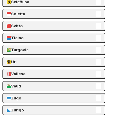
Sciaffusa
Soletta
Svitto
Ticino
Turgovia
Uri
Vallese
Vaud
Zugo
Zurigo