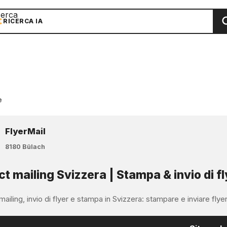
cerca
RICERCA IA
e
FlyerMail
8180 Bülach
ct mailing Svizzera | Stampa & invio di fl
mailing, invio di flyer e stampa in Svizzera: stampare e inviare flyer, m