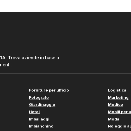
l’IA. Trova aziende in base a
nenti.
Forniture per ufficio
Logistica
Fotografo
Marketing
Giardinaggio
Medico
Hotel
Mobili per u
Imballaggi
Moda
Imbianchino
Noleggio a