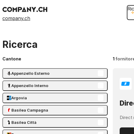
Ri
company.ch
Ricerca
Cantone
1
fornitor
Appenzello Esterno
Appenzello Interno
Argovia
Dire
Basilea Campagna
Direct 
Basilea Città