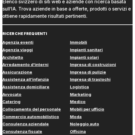
Elenco svizzero di siti web e aziende con ricerca basata
sull’IA. Trova aziende in base a offerte, prodotti o servizi e
ottiene rapidamente risultati pertinenti.
RICERCHE FREQUENTI
Agenzia eventi
Immobili
Agenzia viaggi
Impianti sanitari
Architetto
Impianti solari
Arredamento d'interni
Impresa di costruzioni
Assicurazione
Impresa di pulizie
Assistenza all’infanzia
Impresa di traslochi
Assistenza domiciliare
Logistica
Avvocato
Marketing
Catering
Medico
Collocamento del personale
Mobili per ufficio
Commercio automobilistico
Moda
Consulenza aziendale
Noleggio auto
Consulenza fiscale
Officina