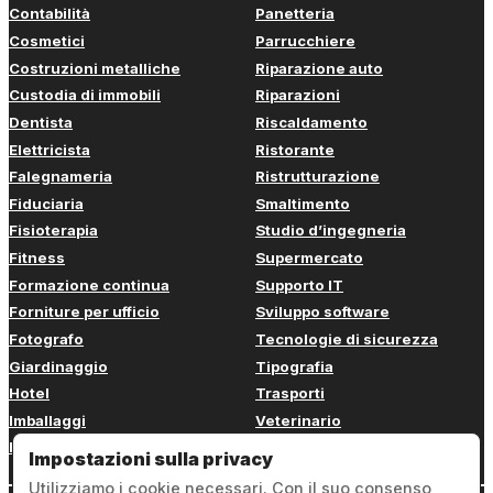
Contabilità
Panetteria
Cosmetici
Parrucchiere
Costruzioni metalliche
Riparazione auto
Custodia di immobili
Riparazioni
Dentista
Riscaldamento
Elettricista
Ristorante
Falegnameria
Ristrutturazione
Fiduciaria
Smaltimento
Fisioterapia
Studio d’ingegneria
Fitness
Supermercato
Formazione continua
Supporto IT
Forniture per ufficio
Sviluppo software
Fotografo
Tecnologie di sicurezza
Giardinaggio
Tipografia
Hotel
Trasporti
Imballaggi
Veterinario
Imbianchino
Web design
Impostazioni sulla privacy
Utilizziamo i cookie necessari. Con il suo consenso,