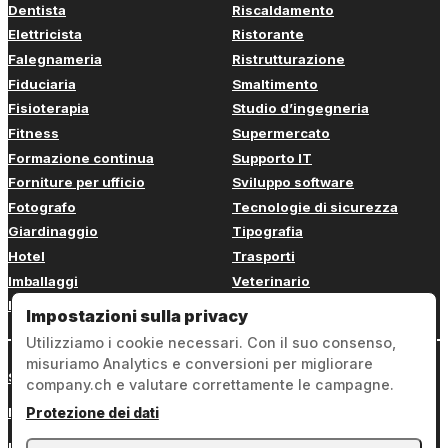
Dentista
Riscaldamento
Elettricista
Ristorante
Falegnameria
Ristrutturazione
Fiduciaria
Smaltimento
Fisioterapia
Studio d’ingegneria
Fitness
Supermercato
Formazione continua
Supporto IT
Forniture per ufficio
Sviluppo software
Fotografo
Tecnologie di sicurezza
Giardinaggio
Tipografia
Hotel
Trasporti
Imballaggi
Veterinario
Imbianchino
Web design
Impostazioni sulla privacy
Utilizziamo i cookie necessari. Con il suo consenso,
misuriamo Analytics e conversioni per migliorare
Sign in
company.ch e valutare correttamente le campagne.
Note legali
Protezione dei dati
Protezione dei dati