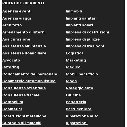
RICERCHE FREQUENTI
Agenzia eventi
Immobili
Agenzia viaggi
Impianti sanitari
Architetto
Impianti solari
Arredamento d'interni
Impresa di costruzioni
Assicurazione
Impresa di pulizie
Assistenza all’infanzia
Impresa di traslochi
Assistenza domiciliare
Logistica
Avvocato
Marketing
Catering
Medico
Collocamento del personale
Mobili per ufficio
Commercio automobilistico
Moda
Consulenza aziendale
Noleggio auto
Consulenza fiscale
Officina
Contabilità
Panetteria
Cosmetici
Parrucchiere
Costruzioni metalliche
Riparazione auto
Custodia di immobili
Riparazioni