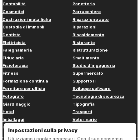
Contabilità
Panetteria
Cosmetici
Parrucchiere
Costruzioni metalliche
Riparazione auto
Custodia di immobili
Riparazioni
Dentista
Riscaldamento
Elettricista
Ristorante
Falegnameria
Ristrutturazione
Fiduciaria
Smaltimento
Fisioterapia
Studio d’ingegneria
Fitness
Supermercato
Formazione continua
Supporto IT
Forniture per ufficio
Sviluppo software
Fotografo
Tecnologie di sicurezza
Giardinaggio
Tipografia
Hotel
Trasporti
Imballaggi
Veterinario
Imbianchino
Web design
Impostazioni sulla privacy
Utilizziamo i cookie necessari. Con il suo consenso,