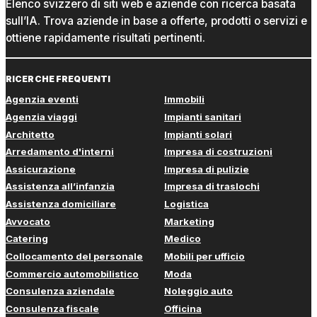
Elenco svizzero di siti web e aziende con ricerca basata
sull’IA. Trova aziende in base a offerte, prodotti o servizi e
ottiene rapidamente risultati pertinenti.
RICERCHE FREQUENTI
Agenzia eventi
Immobili
Agenzia viaggi
Impianti sanitari
Architetto
Impianti solari
Arredamento d'interni
Impresa di costruzioni
Assicurazione
Impresa di pulizie
Assistenza all’infanzia
Impresa di traslochi
Assistenza domiciliare
Logistica
Avvocato
Marketing
Catering
Medico
Collocamento del personale
Mobili per ufficio
Commercio automobilistico
Moda
Consulenza aziendale
Noleggio auto
Consulenza fiscale
Officina