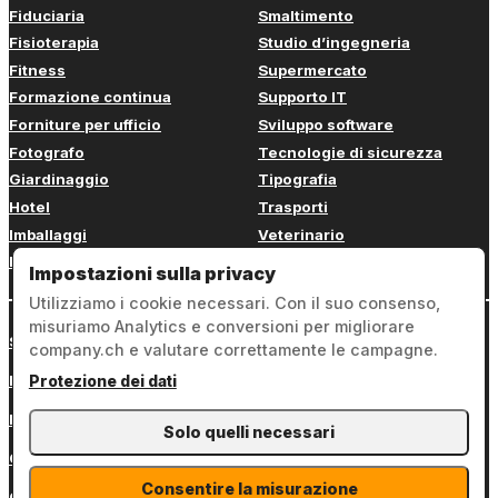
Fiduciaria
Smaltimento
Fisioterapia
Studio d’ingegneria
Fitness
Supermercato
Formazione continua
Supporto IT
Forniture per ufficio
Sviluppo software
Fotografo
Tecnologie di sicurezza
Giardinaggio
Tipografia
Hotel
Trasporti
Imballaggi
Veterinario
Imbianchino
Web design
Impostazioni sulla privacy
Utilizziamo i cookie necessari. Con il suo consenso,
misuriamo Analytics e conversioni per migliorare
Sign in
company.ch e valutare correttamente le campagne.
Note legali
Protezione dei dati
Protezione dei dati
Solo quelli necessari
Condizioni generali
Consentire la misurazione
Contatto