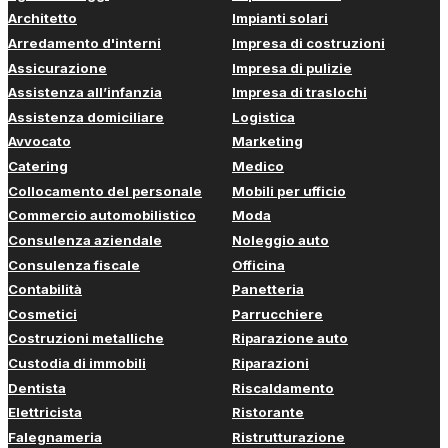
Architetto
Impianti solari
Arredamento d'interni
Impresa di costruzioni
Assicurazione
Impresa di pulizie
Assistenza all’infanzia
Impresa di traslochi
Assistenza domiciliare
Logistica
Avvocato
Marketing
Catering
Medico
Collocamento del personale
Mobili per ufficio
Commercio automobilistico
Moda
Consulenza aziendale
Noleggio auto
Consulenza fiscale
Officina
Contabilità
Panetteria
Cosmetici
Parrucchiere
Costruzioni metalliche
Riparazione auto
Custodia di immobili
Riparazioni
Dentista
Riscaldamento
Elettricista
Ristorante
Falegnameria
Ristrutturazione