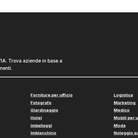
l’IA. Trova aziende in base a
nenti.
Forniture per ufficio
Logistica
Fotografo
Marketing
Giardinaggio
Medico
Hotel
Mobili per u
Imballaggi
Moda
Imbianchino
Noleggio a