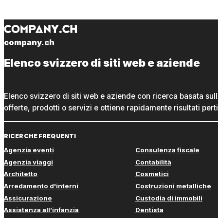
company.ch
Elenco svizzero di siti web e aziende
Elenco svizzero di siti web e aziende con ricerca basata sul
offerte, prodotti o servizi e ottiene rapidamente risultati perti
RICERCHE FREQUENTI
Agenzia eventi
Consulenza fiscale
Agenzia viaggi
Contabilità
Architetto
Cosmetici
Arredamento d'interni
Costruzioni metalliche
Assicurazione
Custodia di immobili
Assistenza all’infanzia
Dentista