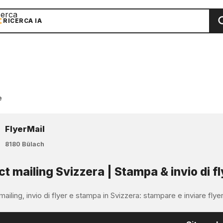
cerca
RICERCA IA
e
FlyerMail
8180 Bülach
ct mailing Svizzera | Stampa & invio di fl
mailing, invio di flyer e stampa in Svizzera: stampare e inviare flyer, m