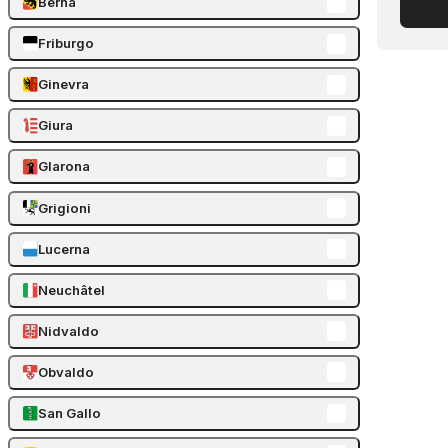
Berna
Friburgo
Ginevra
Giura
Glarona
Grigioni
Lucerna
Neuchâtel
Nidvaldo
Obvaldo
San Gallo