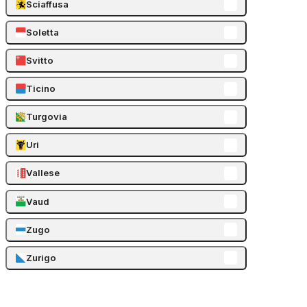
Sciaffusa
Soletta
Svitto
Ticino
Turgovia
Uri
Vallese
Vaud
Zugo
Zurigo