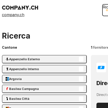
Ri
company.ch
Ricerca
Cantone
1
fornitor
Appenzello Esterno
Appenzello Interno
Argovia
Dire
Basilea Campagna
Direct 
Basilea Città