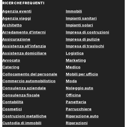
RICERCHE FREQUENTI
Agenzia eventi
Immobili
Agenzia viaggi
Impianti sanitari
Architetto
Impianti solari
Arredamento d'interni
Impresa di costruzioni
Assicurazione
Impresa di pulizie
Assistenza all’infanzia
Impresa di traslochi
Assistenza domiciliare
Logistica
Avvocato
Marketing
Catering
Medico
Collocamento del personale
Mobili per ufficio
Commercio automobilistico
Moda
Consulenza aziendale
Noleggio auto
Consulenza fiscale
Officina
Contabilità
Panetteria
Cosmetici
Parrucchiere
Costruzioni metalliche
Riparazione auto
Custodia di immobili
Riparazioni