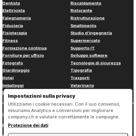
Dentista
Riscaldamento
Elettricista
Ristorante
Falegnameria
Ristrutturazione
Fiduciaria
Smaltimento
Fisioterapia
Studio d’ingegneria
Fitness
Supermercato
Formazione continua
Supporto IT
Forniture per ufficio
Sviluppo software
Fotografo
Tecnologie di sicurezza
Giardinaggio
Tipografia
Hotel
Trasporti
Imballaggi
Veterinario
Imbianchino
Web design
Impostazioni sulla privacy
Utilizziamo i cookie necessari. Con il suo consenso,
misuriamo Analytics e conversioni per migliorare
Sign in
company.ch e valutare correttamente le campagne.
Note legali
Protezione dei dati
Protezione dei dati