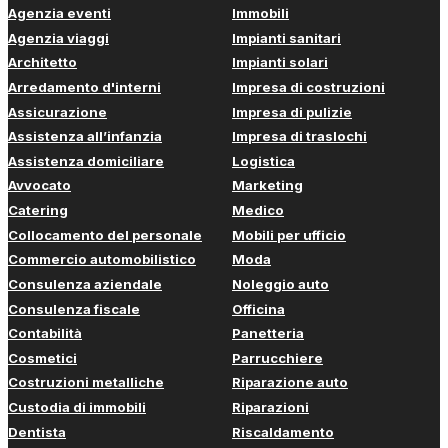
Agenzia eventi
Immobili
Agenzia viaggi
Impianti sanitari
Architetto
Impianti solari
Arredamento d'interni
Impresa di costruzioni
Assicurazione
Impresa di pulizie
Assistenza all’infanzia
Impresa di traslochi
Assistenza domiciliare
Logistica
Avvocato
Marketing
Catering
Medico
Collocamento del personale
Mobili per ufficio
Commercio automobilistico
Moda
Consulenza aziendale
Noleggio auto
Consulenza fiscale
Officina
Contabilità
Panetteria
Cosmetici
Parrucchiere
Costruzioni metalliche
Riparazione auto
Custodia di immobili
Riparazioni
Dentista
Riscaldamento