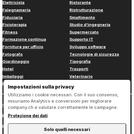
Elettricista
Ristorante
Falegnameria
Ristrutturazione
Fiduciaria
Smaltimento
Fisioterapia
Studio d’ingegneria
Fitness
Supermercato
Formazione continua
Supporto IT
Forniture per ufficio
Sviluppo software
Fotografo
Tecnologie di sicurezza
Giardinaggio
Tipografia
Hotel
Trasporti
Imballaggi
Veterinario
Imbianchino
Web design
Impostazioni sulla privacy
Utilizziamo i cookie necessari. Con il suo consenso,
misuriamo Analytics e conversioni per migliorare
Sign in
company.ch e valutare correttamente le campagne.
Note legali
Protezione dei dati
Protezione dei dati
Solo quelli necessari