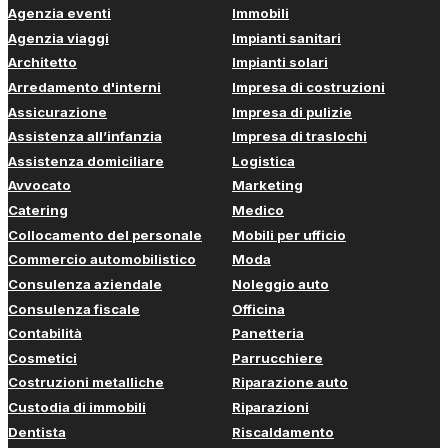
Agenzia eventi
Immobili
Agenzia viaggi
Impianti sanitari
Architetto
Impianti solari
Arredamento d'interni
Impresa di costruzioni
Assicurazione
Impresa di pulizie
Assistenza all’infanzia
Impresa di traslochi
Assistenza domiciliare
Logistica
Avvocato
Marketing
Catering
Medico
Collocamento del personale
Mobili per ufficio
Commercio automobilistico
Moda
Consulenza aziendale
Noleggio auto
Consulenza fiscale
Officina
Contabilità
Panetteria
Cosmetici
Parrucchiere
Costruzioni metalliche
Riparazione auto
Custodia di immobili
Riparazioni
Dentista
Riscaldamento