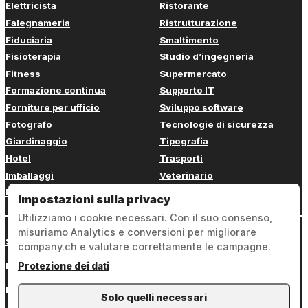
Elettricista
Ristorante
Falegnameria
Ristrutturazione
Fiduciaria
Smaltimento
Fisioterapia
Studio d’ingegneria
Fitness
Supermercato
Formazione continua
Supporto IT
Forniture per ufficio
Sviluppo software
Fotografo
Tecnologie di sicurezza
Giardinaggio
Tipografia
Hotel
Trasporti
Imballaggi
Veterinario
Imbianchino
Web design
Impostazioni sulla privacy
Utilizziamo i cookie necessari. Con il suo consenso,
misuriamo Analytics e conversioni per migliorare
Sign in
company.ch e valutare correttamente le campagne.
Note legali
Protezione dei dati
Protezione dei dati
Solo quelli necessari