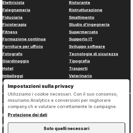
Elettricista
Ristorante
Falegnameria
Ristrutturazione
Fiduciaria
Smaltimento
Fisioterapia
Studio d’ingegneria
Fitness
Supermercato
Formazione continua
Supporto IT
Forniture per ufficio
Sviluppo software
Fotografo
Tecnologie di sicurezza
Giardinaggio
Tipografia
Hotel
Trasporti
Imballaggi
Veterinario
Imbianchino
Web design
Impostazioni sulla privacy
Utilizziamo i cookie necessari. Con il suo consenso,
misuriamo Analytics e conversioni per migliorare
Sign in
company.ch e valutare correttamente le campagne.
Note legali
Protezione dei dati
Protezione dei dati
Solo quelli necessari