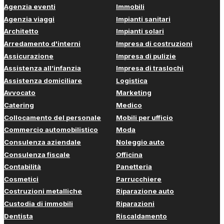
Agenzia eventi
Immobili
Agenzia viaggi
Impianti sanitari
Architetto
Impianti solari
Arredamento d'interni
Impresa di costruzioni
Assicurazione
Impresa di pulizie
Assistenza all’infanzia
Impresa di traslochi
Assistenza domiciliare
Logistica
Avvocato
Marketing
Catering
Medico
Collocamento del personale
Mobili per ufficio
Commercio automobilistico
Moda
Consulenza aziendale
Noleggio auto
Consulenza fiscale
Officina
Contabilità
Panetteria
Cosmetici
Parrucchiere
Costruzioni metalliche
Riparazione auto
Custodia di immobili
Riparazioni
Dentista
Riscaldamento