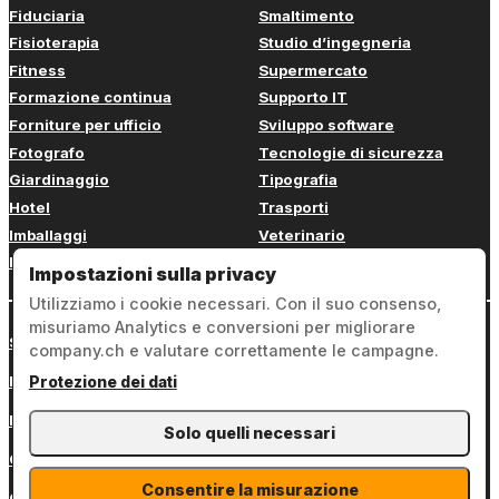
Fiduciaria
Smaltimento
Fisioterapia
Studio d’ingegneria
Fitness
Supermercato
Formazione continua
Supporto IT
Forniture per ufficio
Sviluppo software
Fotografo
Tecnologie di sicurezza
Giardinaggio
Tipografia
Hotel
Trasporti
Imballaggi
Veterinario
Imbianchino
Web design
Impostazioni sulla privacy
Utilizziamo i cookie necessari. Con il suo consenso,
misuriamo Analytics e conversioni per migliorare
Sign in
company.ch e valutare correttamente le campagne.
Note legali
Protezione dei dati
Protezione dei dati
Solo quelli necessari
Condizioni generali
Consentire la misurazione
Contatto