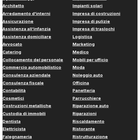
Architetto
Impianti solari
Arredamento d'interni
Impresa di costruzioni
Assicurazione
Impresa di pulizie
Assistenza all’infanzia
Impresa di traslochi
Assistenza domiciliare
Logistica
Avvocato
Marketing
Catering
Medico
Collocamento del personale
Mobili per ufficio
Commercio automobilistico
Moda
Consulenza aziendale
Noleggio auto
Consulenza fiscale
Officina
Contabilità
Panetteria
Cosmetici
Parrucchiere
Costruzioni metalliche
Riparazione auto
Custodia di immobili
Riparazioni
Dentista
Riscaldamento
Elettricista
Ristorante
Falegnameria
Ristrutturazione