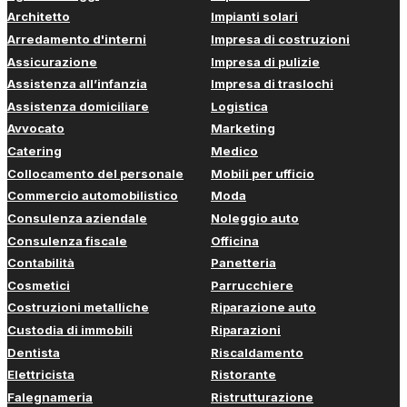
Architetto
Impianti solari
Arredamento d'interni
Impresa di costruzioni
Assicurazione
Impresa di pulizie
Assistenza all’infanzia
Impresa di traslochi
Assistenza domiciliare
Logistica
Avvocato
Marketing
Catering
Medico
Collocamento del personale
Mobili per ufficio
Commercio automobilistico
Moda
Consulenza aziendale
Noleggio auto
Consulenza fiscale
Officina
Contabilità
Panetteria
Cosmetici
Parrucchiere
Costruzioni metalliche
Riparazione auto
Custodia di immobili
Riparazioni
Dentista
Riscaldamento
Elettricista
Ristorante
Falegnameria
Ristrutturazione