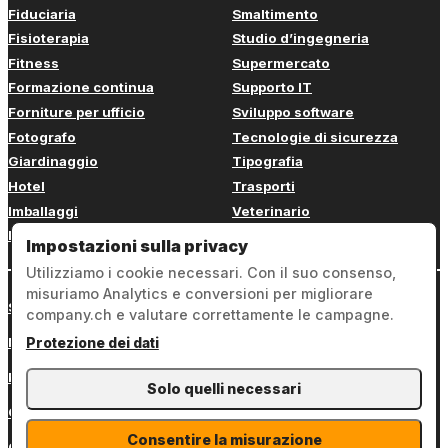
Fiduciaria
Smaltimento
Fisioterapia
Studio d’ingegneria
Fitness
Supermercato
Formazione continua
Supporto IT
Forniture per ufficio
Sviluppo software
Fotografo
Tecnologie di sicurezza
Giardinaggio
Tipografia
Hotel
Trasporti
Imballaggi
Veterinario
Imbianchino
Web design
Impostazioni sulla privacy
Utilizziamo i cookie necessari. Con il suo consenso,
misuriamo Analytics e conversioni per migliorare
Sign in
company.ch e valutare correttamente le campagne.
Note legali
Protezione dei dati
Protezione dei dati
Solo quelli necessari
Condizioni generali
Consentire la misurazione
Contatto