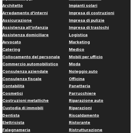
Architetto
Impianti solari
Arredamento d'interni
Impresa di costruzioni
Assicurazione
Impresa di pulizie
Assistenza all’infanzia
Impresa di traslochi
Assistenza domiciliare
Logistica
Avvocato
Marketing
Catering
Medico
Collocamento del personale
Mobili per ufficio
Commercio automobilistico
Moda
Consulenza aziendale
Noleggio auto
Consulenza fiscale
Officina
Contabilità
Panetteria
Cosmetici
Parrucchiere
Costruzioni metalliche
Riparazione auto
Custodia di immobili
Riparazioni
Dentista
Riscaldamento
Elettricista
Ristorante
Falegnameria
Ristrutturazione