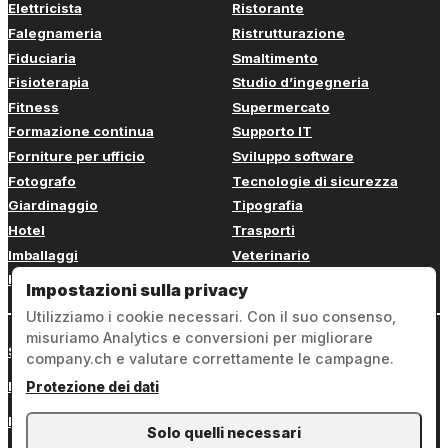
Elettricista
Ristorante
Falegnameria
Ristrutturazione
Fiduciaria
Smaltimento
Fisioterapia
Studio d’ingegneria
Fitness
Supermercato
Formazione continua
Supporto IT
Forniture per ufficio
Sviluppo software
Fotografo
Tecnologie di sicurezza
Giardinaggio
Tipografia
Hotel
Trasporti
Imballaggi
Veterinario
Imbianchino
Web design
Impostazioni sulla privacy
Utilizziamo i cookie necessari. Con il suo consenso,
misuriamo Analytics e conversioni per migliorare
Sign in
company.ch e valutare correttamente le campagne.
Note legali
Protezione dei dati
Protezione dei dati
Solo quelli necessari