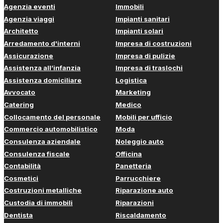
Agenzia eventi
Immobili
Agenzia viaggi
Impianti sanitari
Architetto
Impianti solari
Arredamento d'interni
Impresa di costruzioni
Assicurazione
Impresa di pulizie
Assistenza all’infanzia
Impresa di traslochi
Assistenza domiciliare
Logistica
Avvocato
Marketing
Catering
Medico
Collocamento del personale
Mobili per ufficio
Commercio automobilistico
Moda
Consulenza aziendale
Noleggio auto
Consulenza fiscale
Officina
Contabilità
Panetteria
Cosmetici
Parrucchiere
Costruzioni metalliche
Riparazione auto
Custodia di immobili
Riparazioni
Dentista
Riscaldamento