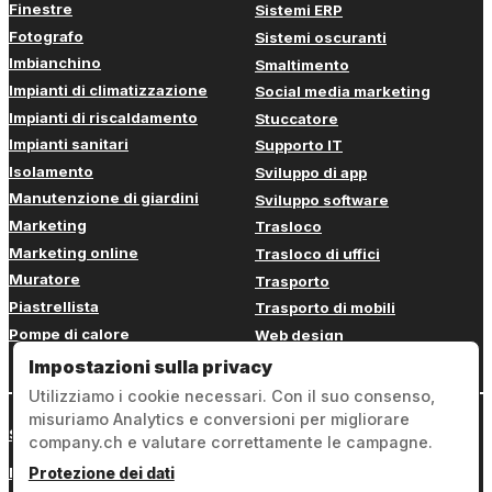
Finestre
Sistemi ERP
Fotografo
Sistemi oscuranti
Imbianchino
Smaltimento
Impianti di climatizzazione
Social media marketing
Impianti di riscaldamento
Stuccatore
Impianti sanitari
Supporto IT
Isolamento
Sviluppo di app
Manutenzione di giardini
Sviluppo software
Marketing
Trasloco
Marketing online
Trasloco di uffici
Muratore
Trasporto
Piastrellista
Trasporto di mobili
Pompe di calore
Web design
Impostazioni sulla privacy
Utilizziamo i cookie necessari. Con il suo consenso,
misuriamo Analytics e conversioni per migliorare
Sign in
company.ch e valutare correttamente le campagne.
Note legali
Protezione dei dati