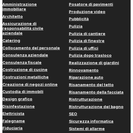
Amministrazione
Posatore di pavimenti
immobiliare
Produzione video
Architetto
Pubblicità
Assicurazione di
Pulizia
responsabilità civile
aziendale
Pulizia di cantiere
Catering
Pulizia di finestre
Collocamento del personale
Pulizia di uffici
Consulenza aziendale
Pulizia dopo trasloco
Consulenza fiscale
Realizzazione di giardini
Costruzione di cucine
Rinnovamento
Costruzioni metalliche
Riparazione auto
Creazione di negozi online
Risanamento del tetto
Custodia di immobili
Risanamento della facciata
Design grafico
Ristrutturazione
Disinfestazione
Ristrutturazione del bagno
Elettricista
SEO
Falegname
Sicurezza informatica
Fiduciaria
Sistemi di allarme