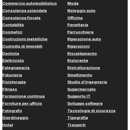
Commercio automobilistico
Moda
Consulenza aziendale
Noleggio auto
Consulenza fiscale
Officina
Contabilità
Panetteria
Cosmetici
Parrucchiere
Costruzioni metalliche
Riparazione auto
Custodia di immobili
Riparazioni
Dentista
Riscaldamento
Elettricista
Ristorante
Falegnameria
Ristrutturazione
Fiduciaria
Smaltimento
Fisioterapia
Studio d’ingegneria
Fitness
Supermercato
Formazione continua
Supporto IT
Forniture per ufficio
Sviluppo software
Fotografo
Tecnologie di sicurezza
Giardinaggio
Tipografia
Hotel
Trasporti