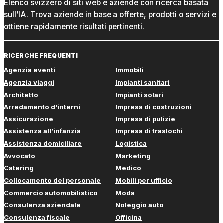
Elenco svizzero di siti web e aziende con ricerca basata
sull’IA. Trova aziende in base a offerte, prodotti o servizi e
ottiene rapidamente risultati pertinenti.
RICERCHE FREQUENTI
Agenzia eventi
Immobili
Agenzia viaggi
Impianti sanitari
Architetto
Impianti solari
Arredamento d'interni
Impresa di costruzioni
Assicurazione
Impresa di pulizie
Assistenza all’infanzia
Impresa di traslochi
Assistenza domiciliare
Logistica
Avvocato
Marketing
Catering
Medico
Collocamento del personale
Mobili per ufficio
Commercio automobilistico
Moda
Consulenza aziendale
Noleggio auto
Consulenza fiscale
Officina