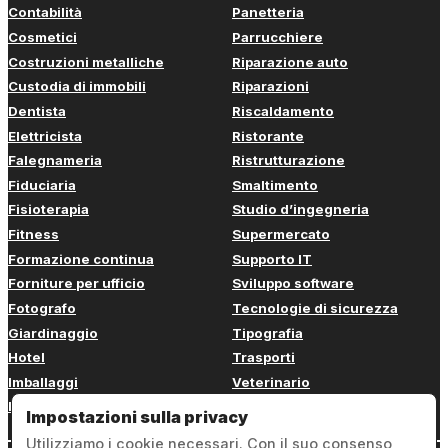
Contabilità
Panetteria
Cosmetici
Parrucchiere
Costruzioni metalliche
Riparazione auto
Custodia di immobili
Riparazioni
Dentista
Riscaldamento
Elettricista
Ristorante
Falegnameria
Ristrutturazione
Fiduciaria
Smaltimento
Fisioterapia
Studio d’ingegneria
Fitness
Supermercato
Formazione continua
Supporto IT
Forniture per ufficio
Sviluppo software
Fotografo
Tecnologie di sicurezza
Giardinaggio
Tipografia
Hotel
Trasporti
Imballaggi
Veterinario
Imbianchino
Web design
Impostazioni sulla privacy
Utilizziamo i cookie necessari. Con il suo consenso,