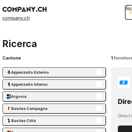
Ri
company.ch
Ricerca
Cantone
1
fornitor
Appenzello Esterno
Appenzello Interno
Argovia
Dire
Basilea Campagna
Direct 
Basilea Città