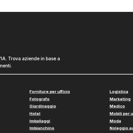
l’IA. Trova aziende in base a
nenti.
Forniture per ufficio
Logistica
Fotografo
Marketing
Giardinaggio
Medico
Hotel
Mobili per u
Imballaggi
Moda
Imbianchino
Noleggio a