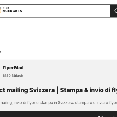
cerca
RICERCA IA
e
FlyerMail
8180 Bülach
ct mailing Svizzera | Stampa & invio di fl
mailing, invio di flyer e stampa in Svizzera: stampare e inviare flyer, m