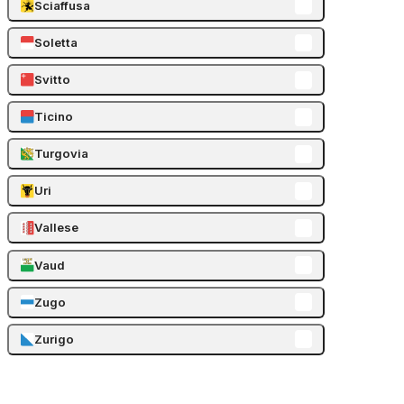
Sciaffusa
Soletta
Svitto
Ticino
Turgovia
Uri
Vallese
Vaud
Zugo
Zurigo