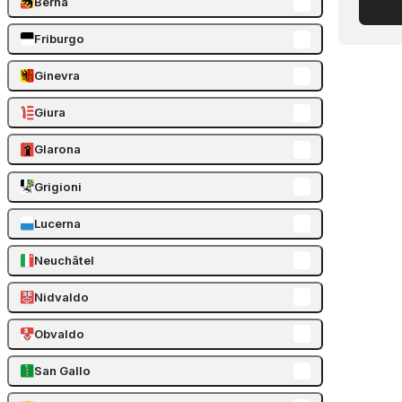
Berna
Friburgo
Ginevra
Giura
Glarona
Grigioni
Lucerna
Neuchâtel
Nidvaldo
Obvaldo
San Gallo