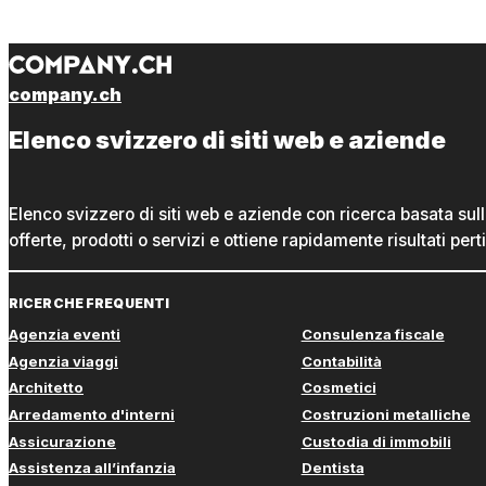
company.ch
Elenco svizzero di siti web e aziende
Elenco svizzero di siti web e aziende con ricerca basata sul
offerte, prodotti o servizi e ottiene rapidamente risultati perti
RICERCHE FREQUENTI
Agenzia eventi
Consulenza fiscale
Agenzia viaggi
Contabilità
Architetto
Cosmetici
Arredamento d'interni
Costruzioni metalliche
Assicurazione
Custodia di immobili
Assistenza all’infanzia
Dentista