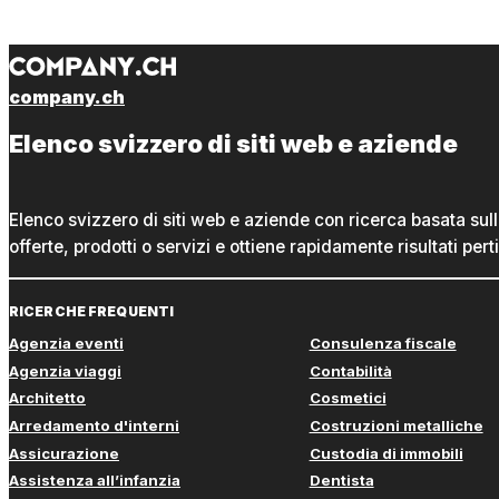
company.ch
Elenco svizzero di siti web e aziende
Elenco svizzero di siti web e aziende con ricerca basata sul
offerte, prodotti o servizi e ottiene rapidamente risultati perti
RICERCHE FREQUENTI
Agenzia eventi
Consulenza fiscale
Agenzia viaggi
Contabilità
Architetto
Cosmetici
Arredamento d'interni
Costruzioni metalliche
Assicurazione
Custodia di immobili
Assistenza all’infanzia
Dentista