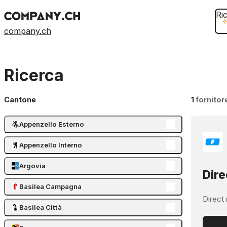
Ri
company.ch
Ricerca
Cantone
1
fornitor
Appenzello Esterno
Appenzello Interno
Argovia
Dire
Basilea Campagna
Direct 
Basilea Città