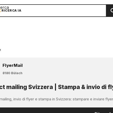
cerca
RICERCA IA
e
FlyerMail
8180 Bülach
ct mailing Svizzera | Stampa & invio di fl
mailing, invio di flyer e stampa in Svizzera: stampare e inviare flyer, m