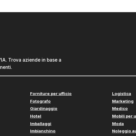
l’IA. Trova aziende in base a
nenti.
Forniture per ufficio
Logistica
Fotografo
Marketing
Giardinaggio
Medico
Hotel
Mobili per u
Imballaggi
Moda
Imbianchino
Noleggio a