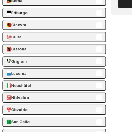
Berna
Friburgo
Ginevra
Giura
Glarona
Grigioni
Lucerna
Neuchâtel
Nidvaldo
Obvaldo
San Gallo