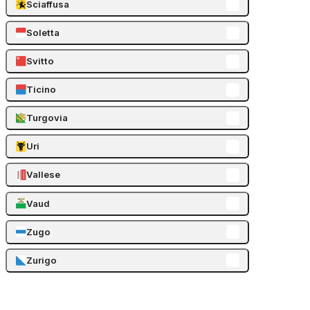
Sciaffusa
Soletta
Svitto
Ticino
Turgovia
Uri
Vallese
Vaud
Zugo
Zurigo