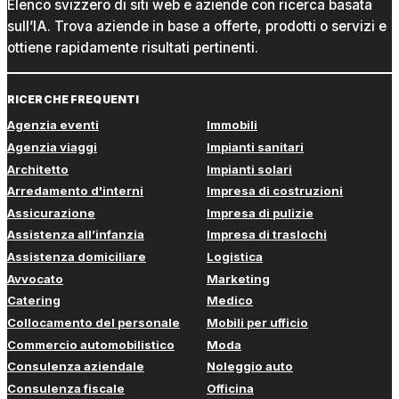
Elenco svizzero di siti web e aziende con ricerca basata
sull’IA. Trova aziende in base a offerte, prodotti o servizi e
ottiene rapidamente risultati pertinenti.
RICERCHE FREQUENTI
Agenzia eventi
Immobili
Agenzia viaggi
Impianti sanitari
Architetto
Impianti solari
Arredamento d'interni
Impresa di costruzioni
Assicurazione
Impresa di pulizie
Assistenza all’infanzia
Impresa di traslochi
Assistenza domiciliare
Logistica
Avvocato
Marketing
Catering
Medico
Collocamento del personale
Mobili per ufficio
Commercio automobilistico
Moda
Consulenza aziendale
Noleggio auto
Consulenza fiscale
Officina