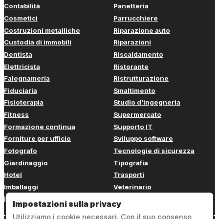
Contabilità
Panetteria
Cosmetici
Parrucchiere
Costruzioni metalliche
Riparazione auto
Custodia di immobili
Riparazioni
Dentista
Riscaldamento
Elettricista
Ristorante
Falegnameria
Ristrutturazione
Fiduciaria
Smaltimento
Fisioterapia
Studio d’ingegneria
Fitness
Supermercato
Formazione continua
Supporto IT
Forniture per ufficio
Sviluppo software
Fotografo
Tecnologie di sicurezza
Giardinaggio
Tipografia
Hotel
Trasporti
Imballaggi
Veterinario
Imbianchino
Web design
Impostazioni sulla privacy
Utilizziamo i cookie necessari. Con il suo consenso,