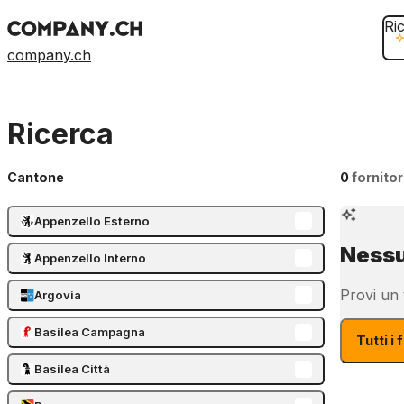
Ri
company.ch
Ricerca
Cantone
0
fornitor
Appenzello Esterno
Nessu
Appenzello Interno
Provi un t
Argovia
Basilea Campagna
Tutti i 
Basilea Città