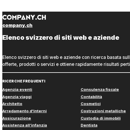
company.ch
Elenco svizzero di siti web e aziende
Elenco svizzero di siti web e aziende con ricerca basata sul
offerte, prodotti o servizi e ottiene rapidamente risultati perti
RICERCHE FREQUENTI
Agenzia eventi
Consulenza fiscale
Agenzia viaggi
Contabilità
Architetto
Cosmetici
Arredamento d'interni
Costruzioni metalliche
Assicurazione
Custodia di immobili
Assistenza all’infanzia
Dentista