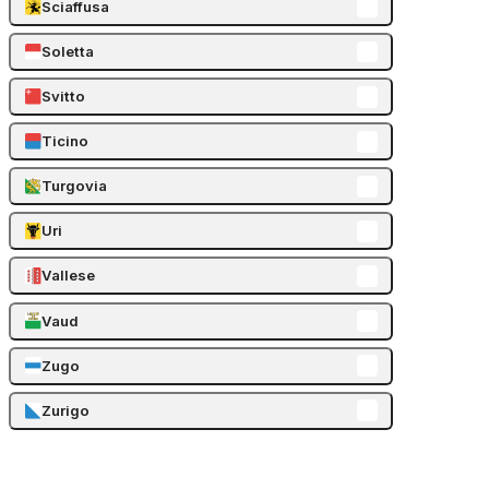
Sciaffusa
Soletta
Svitto
Ticino
Turgovia
Uri
Vallese
Vaud
Zugo
Zurigo