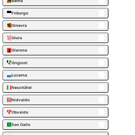
Berna
Friburgo
Ginevra
Giura
Glarona
Grigioni
Lucerna
Neuchâtel
Nidvaldo
Obvaldo
San Gallo