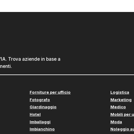
l’IA. Trova aziende in base a
nenti.
Forniture per ufficio
Logistica
Fotografo
Marketing
Giardinaggio
Medico
Hotel
Mobili per u
Imballaggi
Moda
Imbianchino
Noleggio a