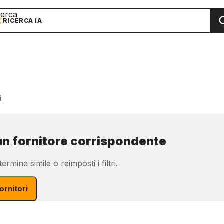
cerca
RICERCA IA
i
n fornitore corrispondente
ermine simile o reimposti i filtri.
fornitori