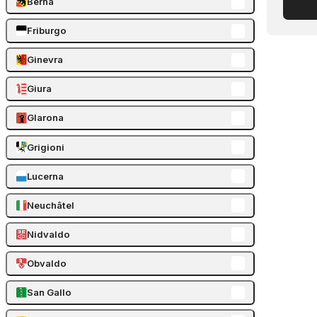
Berna
Friburgo
Ginevra
Giura
Glarona
Grigioni
Lucerna
Neuchâtel
Nidvaldo
Obvaldo
San Gallo