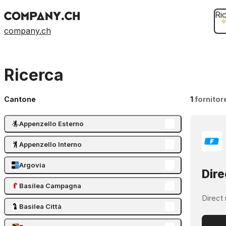
Ri
company.ch
Ricerca
Cantone
1
fornitor
Appenzello Esterno
Appenzello Interno
Argovia
Dire
Basilea Campagna
Direct 
Basilea Città