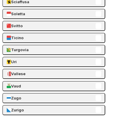
Sciaffusa
Soletta
Svitto
Ticino
Turgovia
Uri
Vallese
Vaud
Zugo
Zurigo