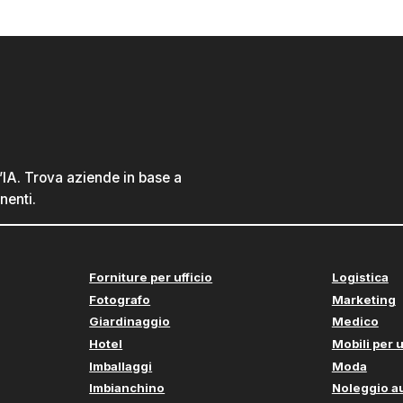
l’IA. Trova aziende in base a
nenti.
Forniture per ufficio
Logistica
Fotografo
Marketing
Giardinaggio
Medico
Hotel
Mobili per u
Imballaggi
Moda
Imbianchino
Noleggio a