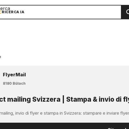
cerca
RICERCA IA
e
FlyerMail
8180 Bülach
ct mailing Svizzera | Stampa & invio di fl
mailing, invio di flyer e stampa in Svizzera: stampare e inviare flyer, m