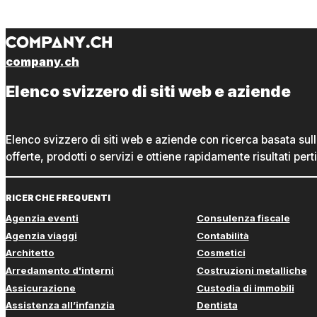
company.ch
Elenco svizzero di siti web e aziende
Elenco svizzero di siti web e aziende con ricerca basata sul
offerte, prodotti o servizi e ottiene rapidamente risultati perti
RICERCHE FREQUENTI
Agenzia eventi
Consulenza fiscale
Agenzia viaggi
Contabilità
Architetto
Cosmetici
Arredamento d'interni
Costruzioni metalliche
Assicurazione
Custodia di immobili
Assistenza all’infanzia
Dentista