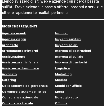
Elenco svizzero di siti web e aziende con ricerca basata
sull’IA. Trova aziende in base a offerte, prodotti o servizi e
ottiene rapidamente risultati pertinenti.
RICERCHE FREQUENTI
Agenzia eventi
Immobili
Agenzia viaggi
Impianti sanitari
Architetto
Impianti solari
Arredamento d'interni
Impresa di costruzioni
Assicurazione
Impresa di pulizie
Assistenza all’infanzia
Impresa di traslochi
Assistenza domiciliare
Logistica
Avvocato
Marketing
Catering
Medico
Collocamento del personale
Mobili per ufficio
Commercio automobilistico
Moda
Consulenza aziendale
Noleggio auto
Consulenza fiscale
Officina