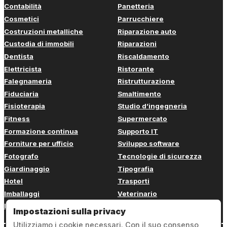
Contabilità
Panetteria
Cosmetici
Parrucchiere
Costruzioni metalliche
Riparazione auto
Custodia di immobili
Riparazioni
Dentista
Riscaldamento
Elettricista
Ristorante
Falegnameria
Ristrutturazione
Fiduciaria
Smaltimento
Fisioterapia
Studio d’ingegneria
Fitness
Supermercato
Formazione continua
Supporto IT
Forniture per ufficio
Sviluppo software
Fotografo
Tecnologie di sicurezza
Giardinaggio
Tipografia
Hotel
Trasporti
Imballaggi
Veterinario
Imbianchino
Web design
Impostazioni sulla privacy
Utilizziamo i cookie necessari. Con il suo consenso,