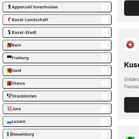
Appenzell Innerrhoden
Basel-Landschaft
Basel-Stadt
Bern
Freiburg
Kusc
Genf
Entdec
Glarus
Fasnach
Graubünden
Jura
Luzern
Neuenburg