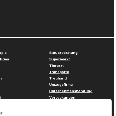
apie
Steuerberatung
firma
Supermarkt
Tierarzt
Transporte
n
Treuhand
Umzugsfirma
Unternehmensberatung
i
Verpackungen
stechnik
Versicherung
twicklung
Webdesign
er