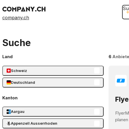
Su
company.ch
Suche
Land
6
Anbiete
Schweiz
Deutschland
Kanton
Flye
Aargau
FlyerM
planen
Appenzell Ausserrhoden