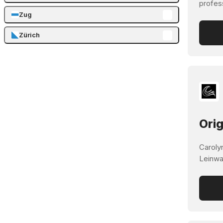
profes
Zug
Zürich
Orig
Carolyn
Leinwa