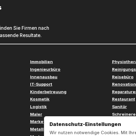
s
inden Sie Firmen nach
passende Resultate.
Immobilien
Physiother
Ingenieurbüro
Reinigungs
Innenausbau
Reisebüro
IT-Support
Renovation
Kinderbetreuung
Reparature
Kosmetik
Restaurant
Logistik
Sanitär
Maler
Schreinere
Marketing
Sicherheit
Datenschutz-Einstellungen
Metallbau
Softwareen
Wir nutzen notwendige Cookies. Mit Ihr