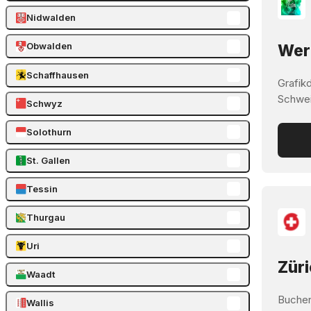
Nidwalden
Obwalden
Werb
Schaffhausen
Grafik
Schwei
Schwyz
Solothurn
St. Gallen
Tessin
Thurgau
Uri
Züri
Waadt
Buchen
Wallis