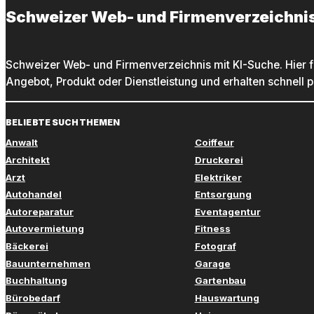
Schweizer Web- und Firmenverzeichni
Schweizer Web- und Firmenverzeichnis mit KI-Suche. Hier f
Angebot, Produkt oder Dienstleistung und erhalten schnell 
BELIEBTE SUCHTHEMEN
Anwalt
Coiffeur
Architekt
Druckerei
Arzt
Elektriker
Autohandel
Entsorgung
Autoreparatur
Eventagentur
Autovermietung
Fitness
Bäckerei
Fotograf
Bauunternehmen
Garage
Buchhaltung
Gartenbau
Bürobedarf
Hauswartung