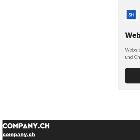
Webs
Websit
und Ch
company.ch