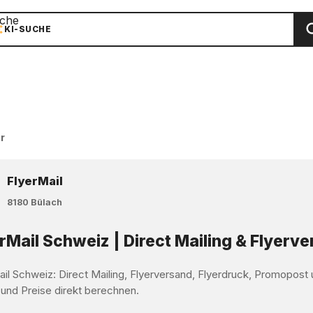
che
KI-SUCHE
r
FlyerMail
8180 Bülach
rMail Schweiz | Direct Mailing & Flyerv
ail Schweiz: Direct Mailing, Flyerversand, Flyerdruck, Promopos
 und Preise direkt berechnen.