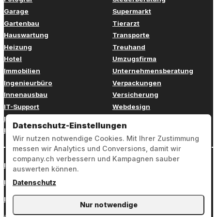
Garage
Supermarkt
Gartenbau
Tierarzt
Hauswartung
Transporte
Heizung
Treuhand
Hotel
Umzugsfirma
Immobilien
Unternehmensberatung
Ingenieurbüro
Verpackungen
Innenausbau
Versicherung
IT-Support
Webdesign
Kinderbetreuung
Weiterbildung
Datenschutz-Einstellungen
Kosmetik
Zahnarzt
Wir nutzen notwendige Cookies. Mit Ihrer Zustimmung
messen wir Analytics und Conversions, damit wir
company.ch verbessern und Kampagnen sauber
Login
auswerten können.
Impressum
Datenschutz
Datenschutz
Nur notwendige
AGB