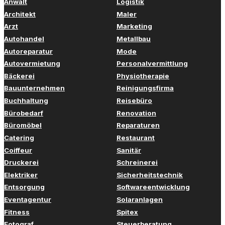
Anwalt
Logistik
Architekt
Maler
Arzt
Marketing
Autohandel
Metallbau
Autoreparatur
Mode
Autovermietung
Personalvermittlung
Bäckerei
Physiotherapie
Bauunternehmen
Reinigungsfirma
Buchhaltung
Reisebüro
Bürobedarf
Renovation
Büromöbel
Reparaturen
Catering
Restaurant
Coiffeur
Sanitär
Druckerei
Schreinerei
Elektriker
Sicherheitstechnik
Entsorgung
Softwareentwicklung
Eventagentur
Solaranlagen
Fitness
Spitex
Fotograf
Steuerberatung