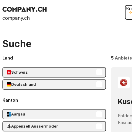
Su
company.ch
Suche
Land
5
Anbiete
Schweiz
Deutschland
Kanton
Kusc
Aargau
Entdec
Fasnach
Appenzell Ausserrhoden