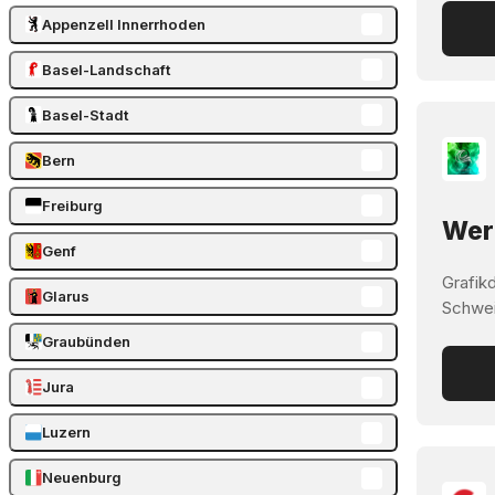
Appenzell Innerrhoden
Basel-Landschaft
Basel-Stadt
Bern
Freiburg
Werb
Genf
Grafik
Glarus
Schwei
Graubünden
Jura
Luzern
Neuenburg