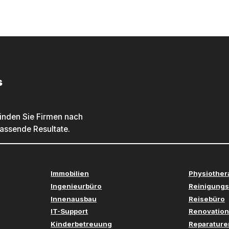
s
inden Sie Firmen nach
passende Resultate.
Immobilien
Physiother
Ingenieurbüro
Reinigungs
Innenausbau
Reisebüro
IT-Support
Renovation
Kinderbetreuung
Reparature