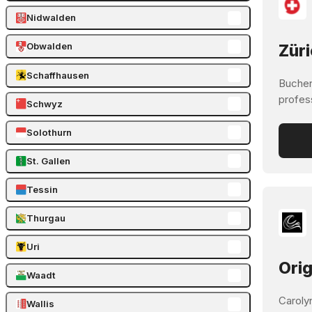
Nidwalden
Obwalden
Züri
Schaffhausen
Buchen
profes
Schwyz
Solothurn
St. Gallen
Tessin
Thurgau
Uri
Orig
Waadt
Carolyn
Wallis