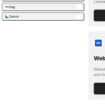
Leinwa
Zug
Zürich
Webs
Websit
und Ch