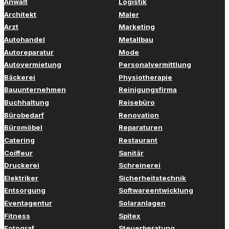
Anwalt
Logistik
Architekt
Maler
Arzt
Marketing
Autohandel
Metallbau
Autoreparatur
Mode
Autovermietung
Personalvermittlung
Bäckerei
Physiotherapie
Bauunternehmen
Reinigungsfirma
Buchhaltung
Reisebüro
Bürobedarf
Renovation
Büromöbel
Reparaturen
Catering
Restaurant
Coiffeur
Sanitär
Druckerei
Schreinerei
Elektriker
Sicherheitstechnik
Entsorgung
Softwareentwicklung
Eventagentur
Solaranlagen
Fitness
Spitex
Fotograf
Steuerberatung