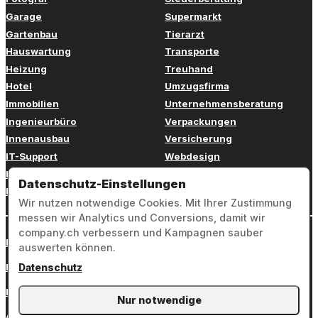
Garage
Supermarkt
Gartenbau
Tierarzt
Hauswartung
Transporte
Heizung
Treuhand
Hotel
Umzugsfirma
Immobilien
Unternehmensberatung
Ingenieurbüro
Verpackungen
Innenausbau
Versicherung
IT-Support
Webdesign
Kinderbetreuung
Weiterbildung
Datenschutz-Einstellungen
Kosmetik
Zahnarzt
Wir nutzen notwendige Cookies. Mit Ihrer Zustimmung
messen wir Analytics und Conversions, damit wir
company.ch verbessern und Kampagnen sauber
Login
auswerten können.
Impressum
Datenschutz
Datenschutz
Nur notwendige
AGB